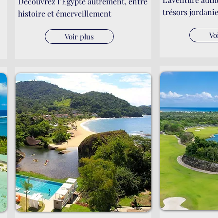
Découvrez l’Égypte autrement, entre
trésors jordani
histoire et émerveillement
Vo
Voir plus