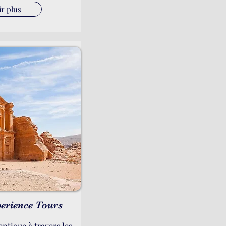
ir plus
erience Tours
entique à travers les