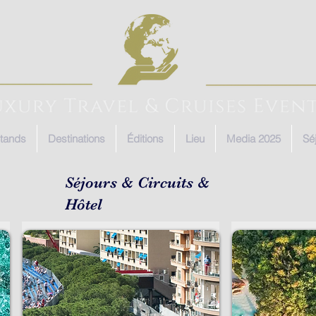
tands
Destinations
Éditions
Lieu
Media 2025
Sé
Séjours & Circuits &
Hôtel