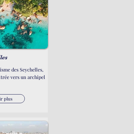
les
risme des Seychelles,
ntrée vers un archipel
ir plus