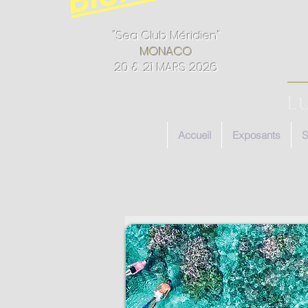
"Sea Club Méridien"
MONACO
20 & 21 MARS 2026
Accueil
Exposants
S