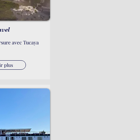
avel
rsure avec Tucaya
ir plus